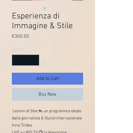
Esperienza di
Immagine & Stile
Price
€300.00
Quantity
*
Add to Cart
Buy Now
‘Lezioni di Stile 👠 un programma ideato
dalla giornalista & Stylist internazionale
Irina Tirdea
LIVE su IRIS TV 📺 la televisione