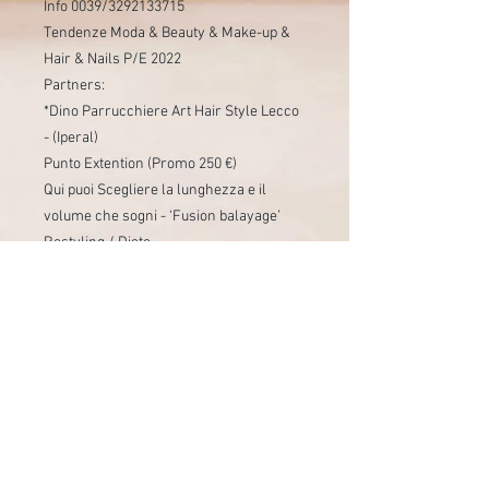
Info 0039/3292133715
Tendenze Moda & Beauty & Make-up &
Hair & Nails P/E 2022
Partners:
*Dino Parrucchiere Art Hair Style Lecco
- (Iperal)
Punto Extention (Promo 250 €)
Qui puoi Scegliere la lunghezza e il
volume che sogni - ‘Fusion balayage’
Restyling / Diete
Viaggi con Stile
Cucina con Stile
‘Gala di Primavera lecchese’ 🌺 ‘La
Rinascita’ - IRIS TALENT SHOW 🎤 2022
‘Contro la violenza sulle Donne 👠’